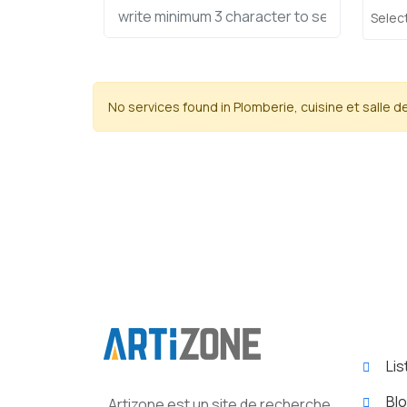
Select
No services found in Plomberie, cuisine et salle d
Lis
Bl
Artizone est un site de recherche